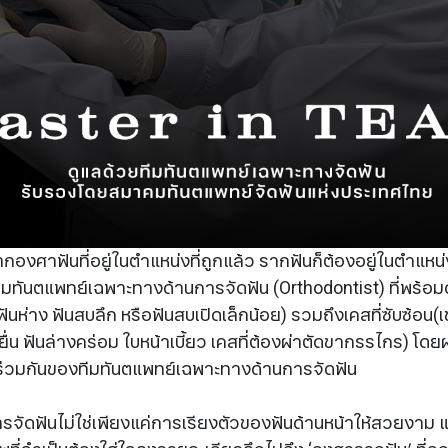
องศาฟันที่อยู่ในตำแหน่งที่ถูกแล้ว รากฟันก็ต้องอยู่ในตำแหน่ง
มีทีมทันตแพทย์เฉพาะทางด้านการจัดฟัน (Orthodontist) ที่พร้อมดู
ฟันห่าง ฟันสบลึก หรือฟันสบเปิดเล็กน้อย) รวมถึงเคสที่ซับซ้อน(
นยื่น ฟันล่างคร่อม ใบหน้าเบี้ยว เคสที่ต้องผ่าตัดขากรรไกร) โด
วมกันของทีมทันตแพทย์เฉพาะทางด้านการจัดฟัน
การจัดฟันไม่ใช่เพียงแค่การเรียงตัวของฟันด้านหน้าให้สวยงาม 