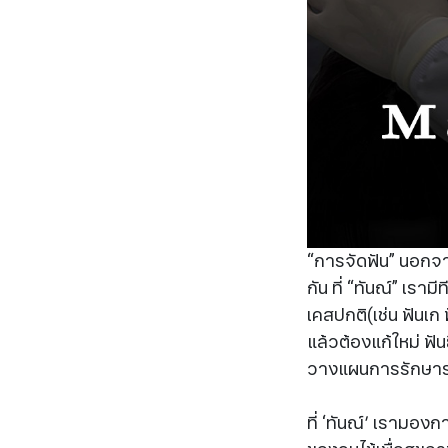
“การจัดฟัน” นอกจาก
กัน ที่ “ทันณ์” เรา
เคสปกติ(เช่น ฟันเก 
แล้วต้องแก้ใหม่ ฟั
วางแผนการรักษาร่
ที่ ‘ทันณ์’ เรามอง