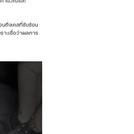
ถูกคำนวณและ
นถึงเคสที่ซับซ้อน
าะเชื่อว่าผลการ